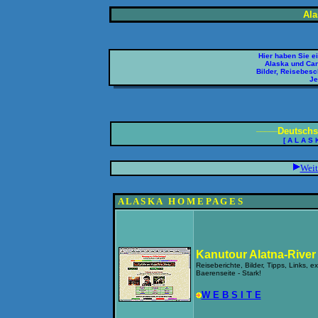
Ala
Hier haben Sie e
Alaska und Cana
Bilder, Reisebesc
Je
_____
Deutschs
[ A L A S
Weit
A L A S K A H O M E P A G E S
Kanutour Alatna-River
Reiseberichte, Bilder, Tipps, Links, ex
Baerenseite - Stark!
W E B S I T E