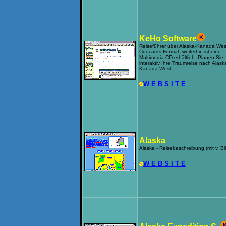
KeHo Software
Reiseführer über Alaska-Kanada Wes
Cuecards Format, weiterhin ist eine
Multimedia CD erhältlich. Planen Sie
interaktiv Ihre Traumreise nach Alas
Kanada West.
W E B S I T E
Alaska
Alaska - Reisebeschreibung (mit v. Bi
W E B S I T E