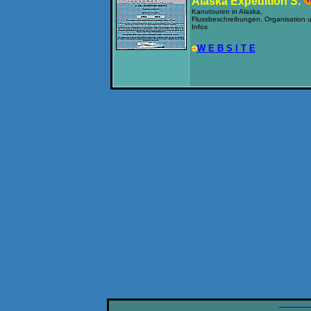
Alaska Expedition S.
Kanutouren in Alaska,
Flussbeschreibungen, Organisation 
Infos
W E B S I T E
___________