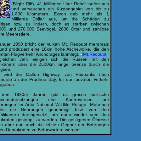
(Blight Riff). 41 Millionen Liter Rohöl laufen aus
und verseuchen ein Küstengebiet von bis zu
1.800 Kilometern. Exxon gab mehr als 1
Milliarde Dollar aus, um die Schäden zu
itigen bzw. zu lindern, doch es starben zwischen
000 und 270.000 Seevögel, 2000 Otter und zahllose
ere Meerestiere.
anuar 1990 bricht der Vulkan Mt. Redoubt mehrmals
und produziert eine 18km hohe Aschewolke, die den
mten Flugverkehr Anchorages lahmlegt.
Mt.Redoubt
leichen Jahr einigen sich die Russen mit den
ikanern über die 2500km lange Grenze durch die
ngsee.
 wird der Dalton Highway, von Fairbanks nach
horse an der Prudhoe Bay, für den privaten Verkehr
gegeben.
 den 1990er Jahren gibt es grosse politische
seinandersetzungen und Kontroversen um
hrungen im Artic National Wildlife Refuge. Mehrfach
den die Bohrungen genehmigt bzw. von den
blikanern durchgesetzt, um dann wieder vom den
kraten gestoppt zu werden. Die gestigenen Ölpreise
en aber nun auch die letzten Gegner der Bohrungen
den Demokraten zu Befürwortern werden.