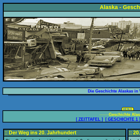
Alaska - Geschi
Die Geschichte Alaskas in 
_____
Geschichte Ala
[ ZEITTAFEL ]
[ GESCHICHTE 1 
:: Der Weg ins 20. Jahrhundert
:: 20