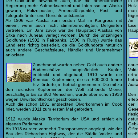
Die Goldfunde bewirkten auch, daß die amerikanische
In d
Regierung mehr Aufmerksamkeit und Interesse an Alaska
Holz
gewann; Polizeiposten, Armeestützpunkte, Post- und
man 
Telegrafieämter und Gerichte entstanden.
Eigen
Ab 1906 war Alaska zum ersten Mal im Kongress mit
Am 
einem, wenn auch nicht stimmberechtigten, Deligierten
Eise
vertreten. Ein Jahr zuvor war die Haupstadt Alaskas von
Haup
Sitka nach Juneau verlegt worden. Durch die unzähligen
Goldfunde (1902 in Fairbanks, 1906 in Ruby) wurde das
Land erst richtig besiedelt, da die Goldfundorte natürlich
auch andere Geschäftsleute, Händler und Unternehmer
anlockten.
Zunehmend wurden neben Gold auch andere
daue
Bodenschätze, hauptsächlich Kupfer,
Vald
entdeckt und abgebaut; 1910 wurde die
ertr
Kennicot Kupfermine, die ca. 600.000 Tonne
betr
Erz förderte, in Betrieb genommen. Die mit zu
Ausw
den reichsten Kupferminen der Welt zählende Miene,
beschäftigte bis zu 800 Menschen, wurde aber schon 1938
Den 
wegen Unwirtschftlichkeit geschlossen.
erle
Auch die schon 1891 entdeckten Ölvorkommen im Cook
der
Inlet, werden 1911 zum ersten Mal gefördert.
Gese
ries
1912 wurde Alaska Territorium der USA und erhielt ein
gefu
eigenes Parlament.
Gebi
Ab 1913 wurden vermehrt Transportwege angelegt, wie der
Ölfi
Bau des Richardson Highway, der die Städte Valdez und
stie