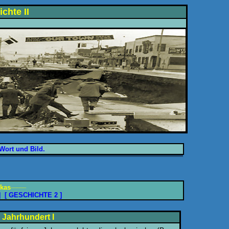
chte II
Wort und Bild.
_____
skas
]
[ GESCHICHTE 2 ]
. Jahrhundert I