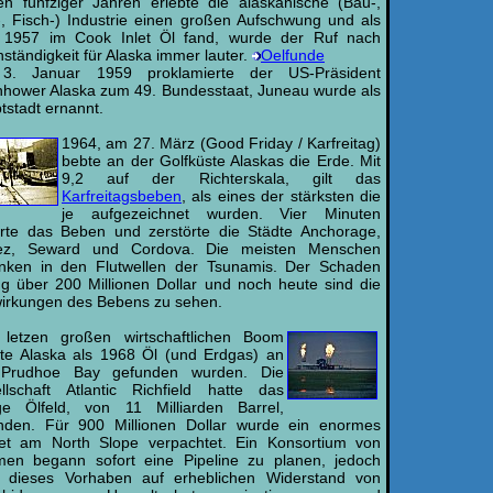
en fünfziger Jahren erlebte die alaskanische (Bau-,
-, Fisch-) Industrie einen großen Aufschwung und als
1957 im Cook Inlet Öl fand, wurde der Ruf nach
ständigkeit für Alaska immer lauter.
Oelfunde
3. Januar 1959 proklamierte der US-Präsident
nhower Alaska zum 49. Bundesstaat, Juneau wurde als
tstadt ernannt.
1964, am 27. März (Good Friday / Karfreitag)
bebte an der Golfküste Alaskas die Erde. Mit
9,2 auf der Richterskala, gilt das
Karfreitagsbeben
, als eines der stärksten die
je aufgezeichnet wurden. Vier Minuten
rte das Beben und zerstörte die Städte Anchorage,
ez, Seward und Cordova. Die meisten Menschen
anken in den Flutwellen der Tsunamis. Der Schaden
ug über 200 Millionen Dollar und noch heute sind die
irkungen des Bebens zu sehen.
letzen großen wirtschaftlichen Boom
bte Alaska als 1968 Öl (und Erdgas) an
 Prudhoe Bay gefunden wurden. Die
llschaft Atlantic Richfield hatte das
ige Ölfeld, von 11 Milliarden Barrel,
nden. Für 900 Millionen Dollar wurde ein enormes
et am North Slope verpachtet. Ein Konsortium von
rmen begann sofort eine Pipeline zu planen, jedoch
ß dieses Vorhaben auf erheblichen Widerstand von