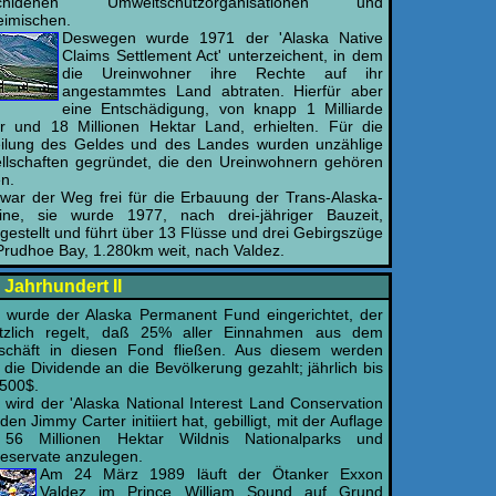
schidenen Umweltschutzorganisationen und
eimischen.
Deswegen wurde 1971 der 'Alaska Native
Claims Settlement Act' unterzeichent, in dem
die Ureinwohner ihre Rechte auf ihr
angestammtes Land abtraten. Hierfür aber
eine Entschädigung, von knapp 1 Milliarde
ar und 18 Millionen Hektar Land, erhielten. Für die
eilung des Geldes und des Landes wurden unzählige
llschaften gegründet, die den Ureinwohnern gehören
en.
war der Weg frei für die Erbauung der Trans-Alaska-
line, sie wurde 1977, nach drei-jähriger Bauzeit,
ggestellt und führt über 13 Flüsse und drei Gebirgszüge
Prudhoe Bay, 1.280km weit, nach Valdez.
. Jahrhundert II
 wurde der Alaska Permanent Fund eingerichtet, der
tzlich regelt, daß 25% aller Einnahmen aus dem
schäft in diesen Fond fließen. Aus diesem werden
 die Dividende an die Bevölkerung gezahlt; jährlich bis
.500$.
 wird der 'Alaska National Interest Land Conservation
 den Jimmy Carter initiiert hat, gebilligt, mit der Auflage
56 Millionen Hektar Wildnis Nationalparks und
reservate anzulegen.
Am 24 März 1989 läuft der Ötanker Exxon
Valdez im Prince William Sound auf Grund