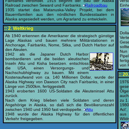
Fairbanks verbindet. 1915 beginnt der Bau der Alaska
ver
Railroad zwischen Seward und Fairbanks.
Railroadbau
Einh
1935 startet das Matanuska-Valley Projekt, bei dem
Bauernfamilien aus den nördlichen Bundesstaaten in
Alaska angesiedelt werden, um Agrarland zu entwickeln.
:: 2. Weltkrieg
Doll
Ab 1940 erkennen die Amerikaner die strategisch günstige
Vert
Lage Alaskas und bauen mehrere Militärstationen in
Gese
Anchorage, Fairbanks, Nome, Sitka, und Dutch Harbor auf
sollt
den Aleuten.
Nun 
1942 als die Japaner Dutch Harbor
Pipe
bombardieren und die beiden aleutischen
ferti
Inseln Attu und Kisha besetzen. entschloss
von 
die USA, einen Versorgungs- und
Nachschubhighway zu bauen. Mit einem
:: 20
Kostenaufwand von ca. 140 Millionen Dollar, wurde der
Alaska Highway von Dawson City nach Fairbanks, in einer
1976
Länge von 2500km, fertiggestellt.
gese
1943 eroberten 1600 US-Soldaten die Aleuteninsel Attu
Ölge
zurück.
auch
Nach dem Krieg blieben viele Soldaten und deren
zu 1
Angehörige in Alaska, so daß sich die Bevölkerunszahl
1980
zwischen 1940 und 1950 fast verdoppelte.
Attu
Act',
1948 wurde der Alaska Highway für den öffentlichen
aus 
Verkehr freigegeben.
Wild