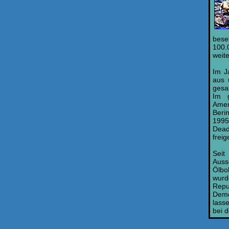
bese
100.
weit
Im J
aus 
gesa
Im g
Amer
Beri
1995
Dead
frei
Seit
Aus
Ölbo
wur
Repu
Demo
lass
bei 